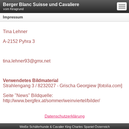
—
Berger Blanc Suisse und Cavaliere
—
—
vom Kiragrund
Impressum
Tina Lehner
A-2152 Pyhra 3
tina.lehner93@gmx.net
Verwendetes Bildmaterial
Strahlengang 3 / 8232027 - Grischa Georgiew [
fotolia.com
]
Seite "News" Bildquelle:
http://www.bergfex.at/sommer/weinviertel/bilder/
Datenschutzerklärung
Weiße Schäferhunde & Cavalier King Charles Spaniel Österreich